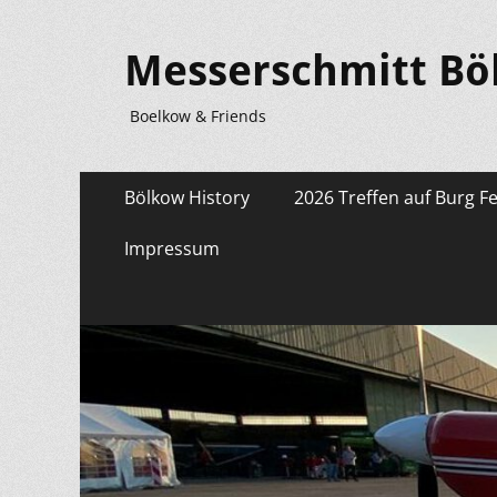
Messerschmitt Bö
Boelkow & Friends
Primäres
Zum
Bölkow History
2026 Treffen auf Burg F
Inhalt
Menü
springen
Impressum