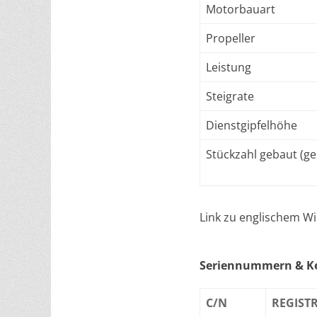
Motorbauart
Propeller
Leistung
Steigrate
Dienstgipfelhöhe
Stückzahl gebaut (g
Link zu englischem Wi
Seriennummern & Ke
C/N
REGIST