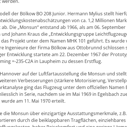
t werden.
odell der Bölkow BO 208 Junior. Hermann Mylius stellt hierf
wicklungskostenabschätzungen von ca. 1,2 Millionen Mar
st ab. Die „Monsun“ entstand ab 1966, als am 06. Septemb
 und Johann Kraus die „Entwicklungsgruppe Leichtflugzeuge
 das Projekt unter dem Namen MHK 101 geführt. Es wurde 
re Ingenieure der Firma Bölkow aus Ottobrunnd schlossen s
ger Entwicklung startete am 22. Dezember 1967 der Prototy
ming =-235-C2A in Laupheim zu dessen Erstflug.
 Hannover auf der Luftfartausstellung die Monsun und stellt
eiteren Verbesserungen (stärkere Motorisierung, Verstellpr
rktanalyse ging das Flugzeug unter dem offiziellen Name
iesslich in Serie, nachdem sie im Mai 1969 in Egelsbach zu
wurde am 11. Mai 1970 erteilt.
gte die Monsun über einzigartige Ausstattungsmerkmale, z.B
rtieren durch die beiklappbaren Tragflächen, einziehbares