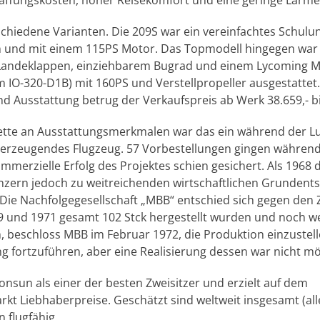
ffungskosten, hoher Reisekomfort und eine geringe Lärme
rschiedene Varianten. Die 209S war ein vereinfachtes Schul
 und mit einem 115PS Motor. Das Topmodell hingegen war v
 Landeklappen, einziehbarem Bugrad und einem Lycoming M
em IO-320-D1B) mit 160PS und Verstellpropeller ausgestattet.
d Ausstattung betrug der Verkaufspreis ab Werk 38.659,- b
lette an Ausstattungsmerkmalen war das ein während der L
erzeugendes Flugzeug. 57 Vorbestellungen gingen während
ommerzielle Erfolg des Projektes schien gesichert. Als 1968 
ern jedoch zu weitreichenden wirtschaftlichen Grundents
. Die Nachfolgegesellschaft „MBB“ entschied sich gegen den Z
 und 1971 gesamt 102 Stck hergestellt wurden und noch we
, beschloss MBB im Februar 1972, die Produktion einzustell
ng fortzuführen, aber eine Realisierung dessen war nicht mö
onsun als einer der besten Zweisitzer und erzielt auf dem
t Liebhaberpreise. Geschätzt sind weltweit insgesamt (all
 flugfähig.