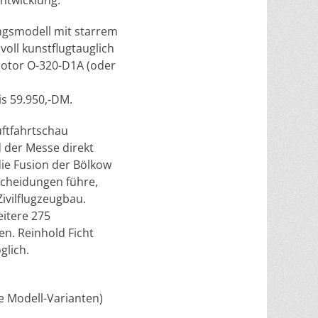
ntwicklung.
ungsmodell mit starrem
oll kunstflugtauglich
otor O-320-D1A (oder
is 59.950,-DM.
uftfahrtschau
 der Messe direkt
die Fusion der Bölkow
cheidungen führe,
ivilflugzeugbau.
itere 275
en. Reinhold Ficht
glich.
e Modell-Varianten)