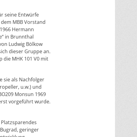
ür seine Entwürfe
k dem MBB Vorstand
er 1966 Hermann
“ in Brunnthal
von Ludwig Bölkow
ich dieser Gruppe an.
p die MHK 101 V0 mit
e sie als Nachfolger
opeller, u.w.) und
n BO209 Monsun 1969
erst vorgeführt wurde.
. Platzsparendes
 Bugrad, geringer