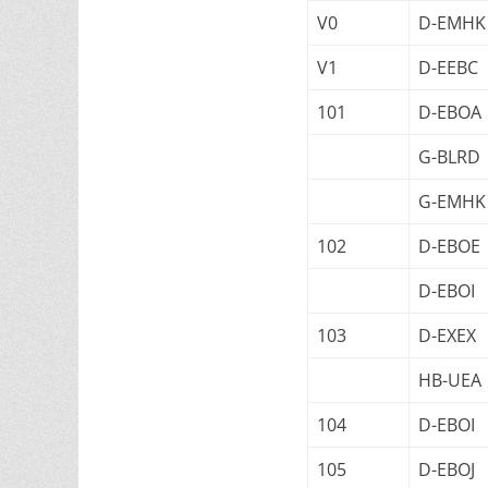
V0
D-EMHK
V1
D-EEBC
101
D-EBOA
G-BLRD
G-EMHK
102
D-EBOE
D-EBOI
103
D-EXEX
HB-UEA
104
D-EBOI
105
D-EBOJ