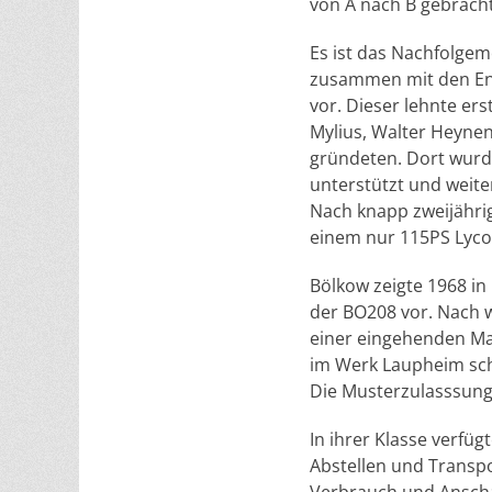
von A nach B gebrach
Es ist das Nachfolgem
zusammen mit den Ent
vor. Dieser lehnte er
Mylius, Walter Heynen
gründeten. Dort wurd
unterstützt und weite
Nach knapp zweijähri
einem nur 115PS Lyco
Bölkow zeigte 1968 in
der BO208 vor. Nach w
einer eingehenden Ma
im Werk Laupheim schl
Die Musterzulasssung 
In ihrer Klasse verfü
Abstellen und Transpo