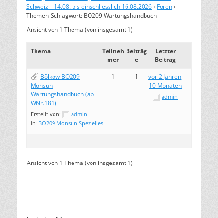
Schweiz – 14.08. bis einschliesslich 16.08.2026
›
Foren
›
Themen-Schlagwort: BO209 Wartungshandbuch
Ansicht von 1 Thema (von insgesamt 1)
Thema
Teilneh
Beiträg
Letzter
mer
e
Beitrag
Bölkow BO209
1
1
vor 2 Jahren,
Monsun
10 Monaten
Wartungshandbuch (ab
admin
WNr.181)
Erstellt von:
admin
in:
BO209 Monsun Spezielles
Ansicht von 1 Thema (von insgesamt 1)