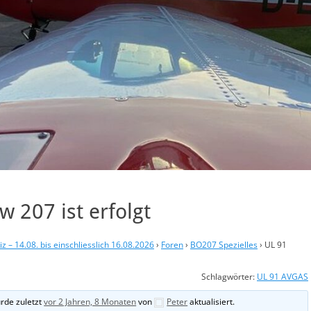
w 207 ist erfolgt
 – 14.08. bis einschliesslich 16.08.2026
›
Foren
›
BO207 Spezielles
›
UL 91
Schlagwörter:
UL 91 AVGAS
rde zuletzt
vor 2 Jahren, 8 Monaten
von
Peter
aktualisiert.