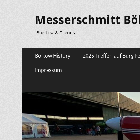
Messerschmitt Bö
Boelkow & Friends
Primäres
Zum
Bölkow History
2026 Treffen auf Burg F
Inhalt
Menü
springen
Impressum