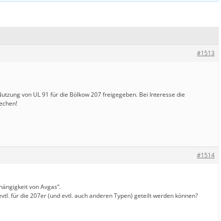
#1513
Nutzung von UL 91 für die Bölkow 207 freigegeben. Bei Interesse die
rechen!
#1514
bhängigkeit von Avgas“.
vtl. für die 207er (und evtl. auch anderen Typen) geteilt werden können?