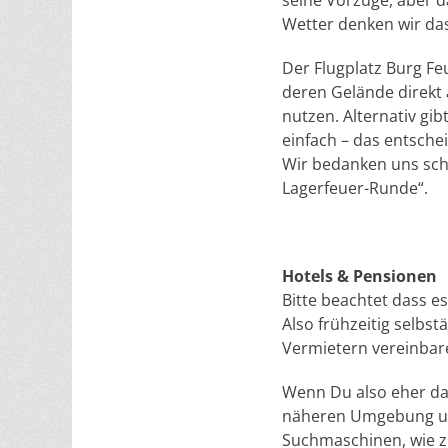
seine Vorzüge, aber d
Wetter denken wir das
Der Flugplatz Burg F
deren Gelände direkt
nutzen. Alternativ gi
einfach – das entschei
Wir bedanken uns scho
Lagerfeuer-Runde“.
Hotels & Pensionen
Bitte beachtet dass e
Also frühzeitig selbs
Vermietern vereinbar
Wenn Du also eher das
näheren Umgebung und
Suchmaschinen, wie z.