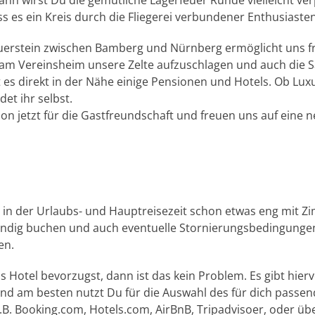
ann wirst Du die gemütliche Lagerfeuer Runde vielleicht ver
s es ein Kreis durch die Fliegerei verbundener Enthusiaste
euerstein zwischen Bamberg und Nürnberg ermöglicht uns f
 am Vereinsheim unsere Zelte aufzuschlagen und auch die S
bt es direkt in der Nähe einige Pensionen und Hotels. Ob Lu
det ihr selbst.
n jetzt für die Gastfreundschaft und freuen uns auf eine ne
s in der Urlaubs- und Hauptreisezeit schon etwas eng mit 
tändig buchen und auch eventuelle Stornierungsbedingunge
en.
 Hotel bevorzugst, dann ist das kein Problem. Es gibt hiervo
 am besten nutzt Du für die Auswahl des für dich passen
B. Booking.com, Hotels.com, AirBnB, Tripadvisoer, oder üb