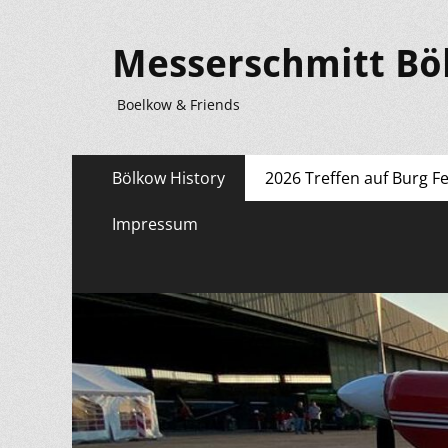
Messerschmitt Bö
Boelkow & Friends
Primäres
Zum
Bölkow History
2026 Treffen auf Burg F
Inhalt
Menü
springen
Impressum