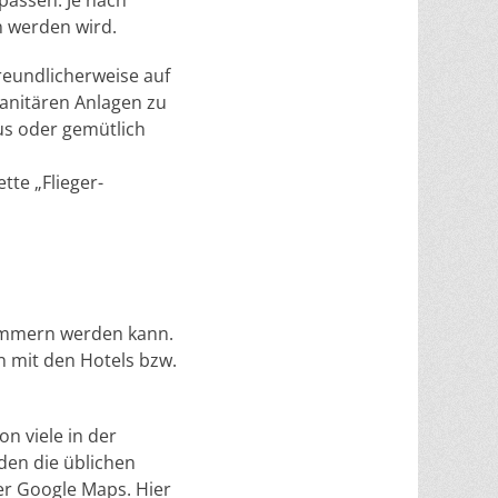
passen. Je nach
n werden wird.
reundlicherweise auf
anitären Anlagen zu
xus oder gemütlich
tte „Flieger-
Zimmern werden kann.
n mit den Hotels bzw.
n viele in der
den die üblichen
er Google Maps. Hier