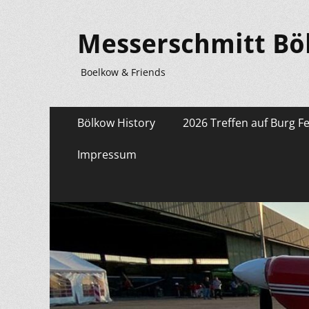
Messerschmitt Bö
Boelkow & Friends
Primäres
Zum
Bölkow History
2026 Treffen auf Burg F
Inhalt
Menü
springen
Impressum