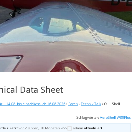
nical Data Sheet
 – 14.08. bis einschliesslich 16.08.2026
›
Foren
›
Technik Talk
›
Oil – Shell
Schlagwörter:
AeroShell W80Plus
rde zuletzt
vor 2 Jahren, 10 Monaten
von
admin
aktualisiert.